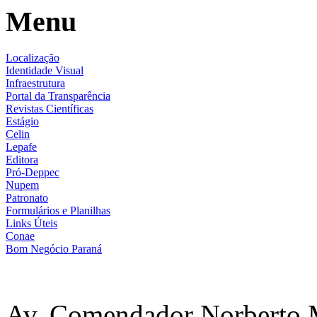
Menu
Localização
Identidade Visual
Infraestrutura
Portal da Transparência
Revistas Científicas
Estágio
Celin
Lepafe
Editora
Pró-Deppec
Nupem
Patronato
Formulários e Planilhas
Links Úteis
Conae
Bom Negócio Paraná
Av. Comendador Norberto 