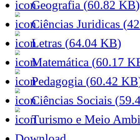
Geografia (
60.82 KB
)
Ciências Juridicas (
42
Letras (
64.04 KB
)
Matemática (
60.17 K
Pedagogia (
60.42 KB
Ciências Sociais (
59.
Turismo e Meio Ambi
Download