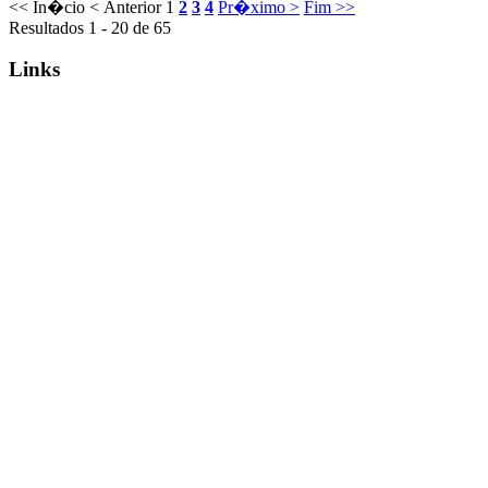
<< In�cio
< Anterior
1
2
3
4
Pr�ximo >
Fim >>
Resultados 1 - 20 de 65
Links