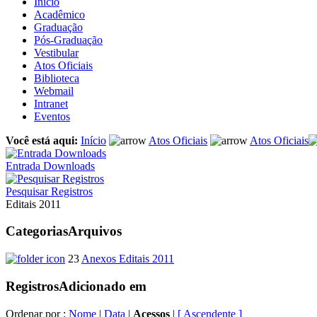
Início
Acadêmico
Graduação
Pós-Graduação
Vestibular
Atos Oficiais
Biblioteca
Webmail
Intranet
Eventos
Você está aqui:
Início
Atos Oficiais
Atos Oficiais
Entrada Downloads
Pesquisar Registros
Editais 2011
Categorias
Arquivos
23
Anexos Editais 2011
Registros
Adicionado em
Ordenar por :
Nome
|
Data
|
Acessos
|
[ Ascendente ]