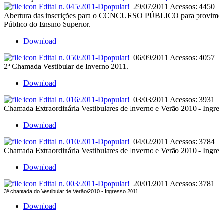
Edital n. 045/2011-D
popular!
29/07/2011
Acessos: 4450
Abertura das inscrições para o CONCURSO PÚBLICO para provime
Público do Ensino Superior.
Download
Edital n. 050/2011-D
popular!
06/09/2011
Acessos: 4057
2ª Chamada Vestibular de Inverno 2011.
Download
Edital n. 016/2011-D
popular!
03/03/2011
Acessos: 3931
Chamada Extraordinária Vestibulares de Inverno e Verão 2010 - Ingr
Download
Edital n. 010/2011-D
popular!
04/02/2011
Acessos: 3784
Chamada Extraordinária Vestibulares de Inverno e Verão 2010 - Ingre
Download
Edital n. 003/2011-D
popular!
20/01/2011
Acessos: 3781
3ª chamada do Vestibular de Verão/2010 - Ingresso 2011.
Download