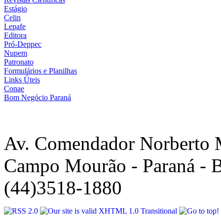
Estágio
Celin
Lepafe
Editora
Pró-Deppec
Nupem
Patronato
Formulários e Planilhas
Links Úteis
Conae
Bom Negócio Paraná
Av. Comendador Norberto 
Campo Mourão - Paraná - B
(44)3518-1880