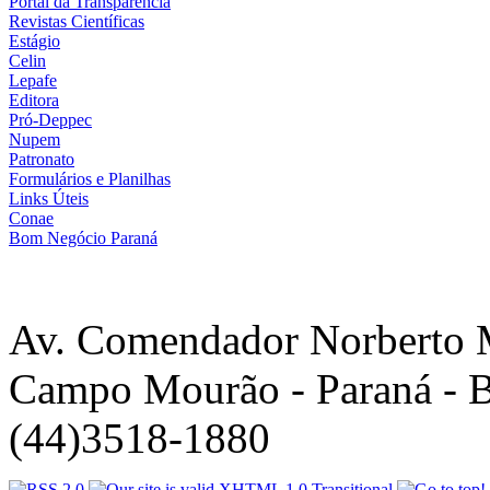
Portal da Transparência
Revistas Científicas
Estágio
Celin
Lepafe
Editora
Pró-Deppec
Nupem
Patronato
Formulários e Planilhas
Links Úteis
Conae
Bom Negócio Paraná
Av. Comendador Norberto 
Campo Mourão - Paraná - B
(44)3518-1880