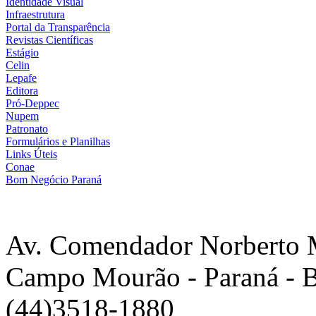
Identidade Visual
Infraestrutura
Portal da Transparência
Revistas Científicas
Estágio
Celin
Lepafe
Editora
Pró-Deppec
Nupem
Patronato
Formulários e Planilhas
Links Úteis
Conae
Bom Negócio Paraná
Av. Comendador Norberto 
Campo Mourão - Paraná - B
(44)3518-1880