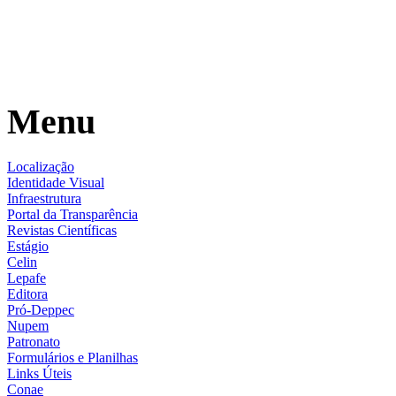
Menu
Localização
Identidade Visual
Infraestrutura
Portal da Transparência
Revistas Científicas
Estágio
Celin
Lepafe
Editora
Pró-Deppec
Nupem
Patronato
Formulários e Planilhas
Links Úteis
Conae