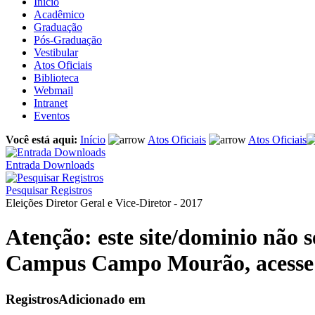
Início
Acadêmico
Graduação
Pós-Graduação
Vestibular
Atos Oficiais
Biblioteca
Webmail
Intranet
Eventos
Você está aqui:
Início
Atos Oficiais
Atos Oficiais
Entrada Downloads
Pesquisar Registros
Eleições Diretor Geral e Vice-Diretor - 2017
Atenção: este site/dominio não s
Campus Campo Mourão, acess
Registros
Adicionado em