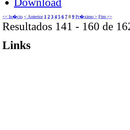
Download
<< In�cio
< Anterior
1
2
3
4
5
6
7
8
9
Pr�ximo >
Fim >>
Resultados 141 - 160 de 16
Links