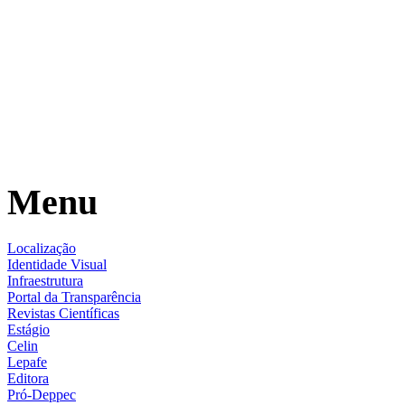
Menu
Localização
Identidade Visual
Infraestrutura
Portal da Transparência
Revistas Científicas
Estágio
Celin
Lepafe
Editora
Pró-Deppec