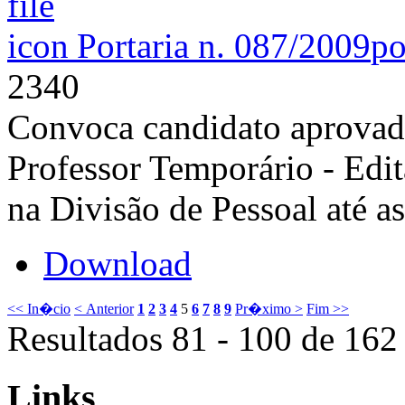
Portaria n. 087/2009
po
2340
Convoca candidato aprovado
Professor Temporário - Edi
na Divisão de Pessoal até a
Download
<< In�cio
< Anterior
1
2
3
4
5
6
7
8
9
Pr�ximo >
Fim >>
Resultados 81 - 100 de 162
Links