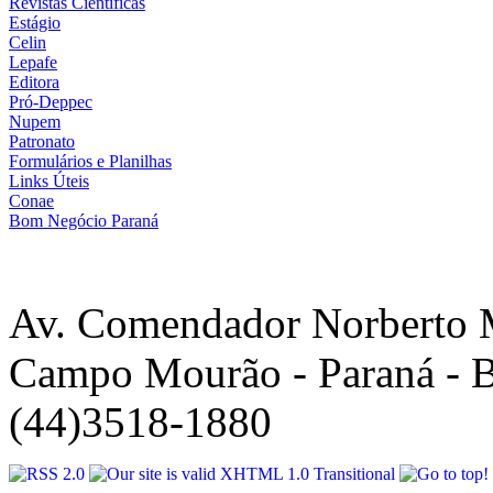
Revistas Científicas
Estágio
Celin
Lepafe
Editora
Pró-Deppec
Nupem
Patronato
Formulários e Planilhas
Links Úteis
Conae
Bom Negócio Paraná
Av. Comendador Norberto 
Campo Mourão - Paraná - B
(44)3518-1880