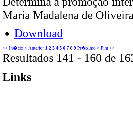
Determina a promoção inter
Maria Madalena de Oliveira
Download
<< In�cio
< Anterior
1
2
3
4
5
6
7
8
9
Pr�ximo >
Fim >>
Resultados 141 - 160 de 16
Links