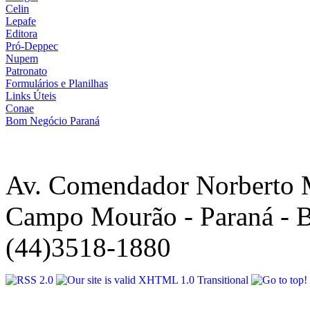
Celin
Lepafe
Editora
Pró-Deppec
Nupem
Patronato
Formulários e Planilhas
Links Úteis
Conae
Bom Negócio Paraná
Av. Comendador Norberto 
Campo Mourão - Paraná - B
(44)3518-1880