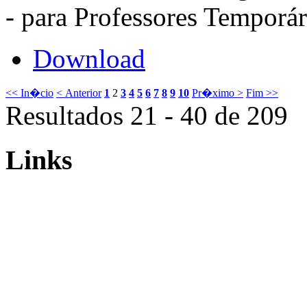
- para Professores Temporár
Download
<< In�cio
< Anterior
1
2
3
4
5
6
7
8
9
10
Pr�ximo >
Fim >>
Resultados 21 - 40 de 209
Links