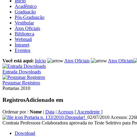
Início
Acadêmico
Graduação
Pós-Graduação
Vestibular
Atos Oficiais
Biblioteca
Webmail
Intranet
Eventos
Você está aqui:
Início
Atos Oficiais
Atos Oficiais
Entrada Downloads
Pesquisar Registros
Portarias 2010
Registros
Adicionado em
Ordenar por :
Nome
|
Data
|
Acessos
[ Ascendente ]
Portaria n. 133/2010-D
popular!
02/07/2010
Acessos: 226
Contrata Professora Colaboradora aprovada no Teste Seletivo para Pr
Download