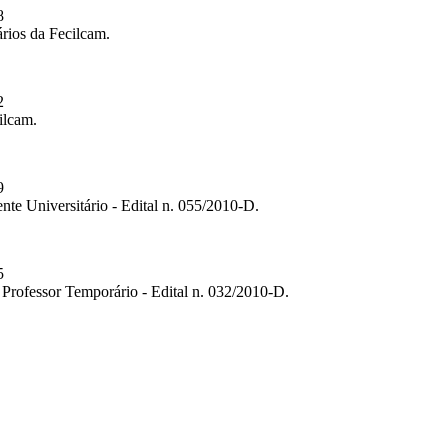
8
ários da Fecilcam.
2
ilcam.
9
nte Universitário - Edital n. 055/2010-D.
5
 Professor Temporário - Edital n. 032/2010-D.