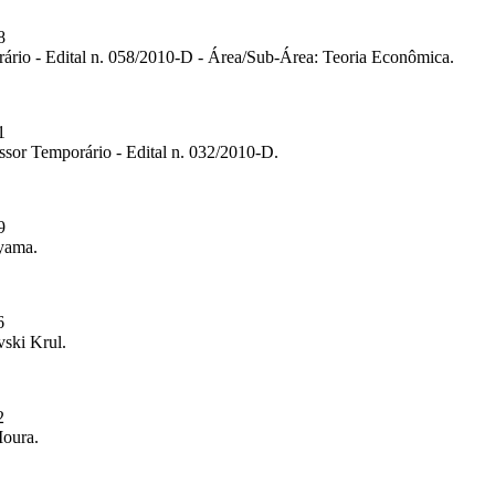
8
ário - Edital n. 058/2010-D - Área/Sub-Área: Teoria Econômica.
1
ssor Temporário - Edital n. 032/2010-D.
9
yama.
6
vski Krul.
2
Moura.