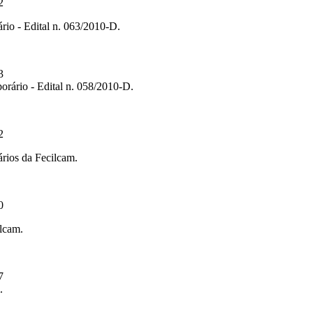
2
rio - Edital n. 063/2010-D.
3
orário - Edital n. 058/2010-D.
2
ários da Fecilcam.
0
ilcam.
7
.