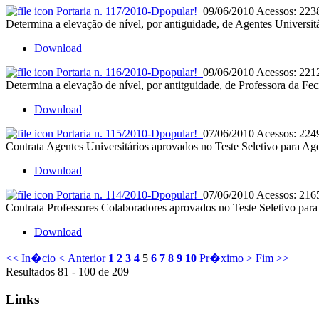
Portaria n. 117/2010-D
popular!
09/06/2010
Acessos: 223
Determina a elevação de nível, por antiguidade, de Agentes Universit
Download
Portaria n. 116/2010-D
popular!
09/06/2010
Acessos: 221
Determina a elevação de nível, por antitguidade, de Professora da Fec
Download
Portaria n. 115/2010-D
popular!
07/06/2010
Acessos: 224
Contrata Agentes Universitários aprovados no Teste Seletivo para Age
Download
Portaria n. 114/2010-D
popular!
07/06/2010
Acessos: 216
Contrata Professores Colaboradores aprovados no Teste Seletivo para
Download
<< In�cio
< Anterior
1
2
3
4
5
6
7
8
9
10
Pr�ximo >
Fim >>
Resultados 81 - 100 de 209
Links