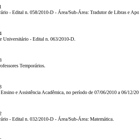
1
ário - Edital n. 058/2010-D - Área/Sub-Área: Tradutor de Libras e Ap
4
 Universitário - Edital n. 063/2010-D.
8
ofessores Temporários.
3
nsino e Assistência Acadêmica, no período de 07/06/2010 a 06/12/20
2
ário - Edital n. 032/2010-D - Área/Sub-Área: Matemática.