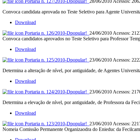
Portaria n. 127/2010-D
popular!
28/06/2010
Acessos: 206
Convoca candidata aprovada no Teste Seletivo para Agente Universitá
Download
Portaria n. 126/2010-D
popular!
24/06/2010
Acessos: 212
Convoca candidatos aprovados no Teste Seletivo para Professor Temp
Download
Portaria n. 125/2010-D
popular!
23/06/2010
Acessos: 222
Determina a alteração de nível, por antiguidade, de Agentes Universit
Download
Portaria n. 124/2010-D
popular!
23/06/2010
Acessos: 217
Determina a elevação de nível, por antiguidade, de Professora da Fec
Download
Portaria n. 123/2010-D
popular!
23/06/2010
Acessos: 221
Nomeia Comissão Permanente Organizaodra do Enieduc da Fecilcam
Download