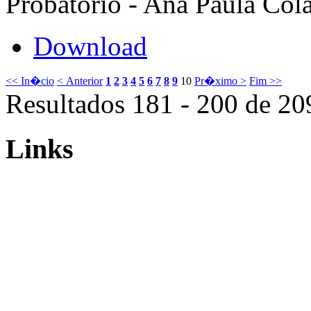
Probatório - Ana Paula Cola
Download
<< In�cio
< Anterior
1
2
3
4
5
6
7
8
9
10
Pr�ximo >
Fim >>
Resultados 181 - 200 de 20
Links