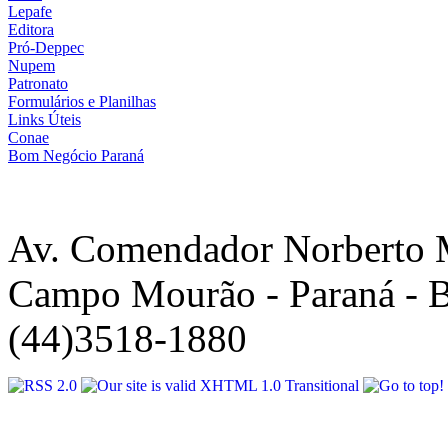
Lepafe
Editora
Pró-Deppec
Nupem
Patronato
Formulários e Planilhas
Links Úteis
Conae
Bom Negócio Paraná
Av. Comendador Norberto 
Campo Mourão - Paraná - B
(44)3518-1880