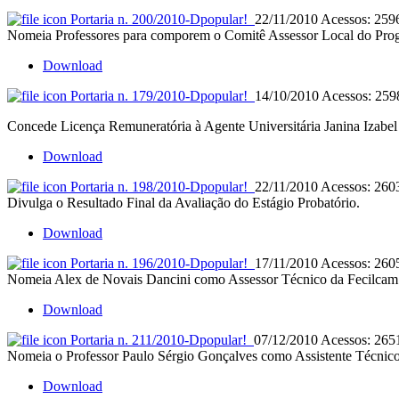
Portaria n. 200/2010-D
popular!
22/11/2010
Acessos: 259
Nomeia Professores para comporem o Comitê Assessor Local do Prog
Download
Portaria n. 179/2010-D
popular!
14/10/2010
Acessos: 259
Concede Licença Remuneratória à Agente Universitária Janina Izabel
Download
Portaria n. 198/2010-D
popular!
22/11/2010
Acessos: 260
Divulga o Resultado Final da Avaliação do Estágio Probatório.
Download
Portaria n. 196/2010-D
popular!
17/11/2010
Acessos: 260
Nomeia Alex de Novais Dancini como Assessor Técnico da Fecilcam
Download
Portaria n. 211/2010-D
popular!
07/12/2010
Acessos: 265
Nomeia o Professor Paulo Sérgio Gonçalves como Assistente Técnico 
Download