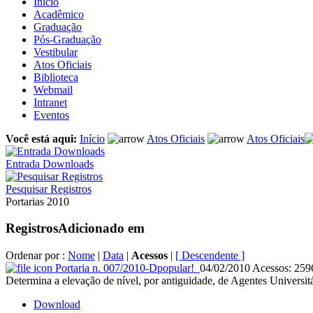
Início
Acadêmico
Graduação
Pós-Graduação
Vestibular
Atos Oficiais
Biblioteca
Webmail
Intranet
Eventos
Você está aqui:
Início
Atos Oficiais
Atos Oficiais
Entrada Downloads
Pesquisar Registros
Portarias 2010
Registros
Adicionado em
Ordenar por :
Nome
|
Data
|
Acessos
|
[ Descendente ]
Portaria n. 007/2010-D
popular!
04/02/2010
Acessos: 259
Determina a elevação de nível, por antiguidade, de Agentes Univer
Download