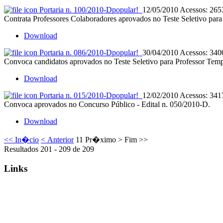
Portaria n. 100/2010-D
popular!
12/05/2010
Acessos: 265
Contrata Professores Colaboradores aprovados no Teste Seletivo para
Download
Portaria n. 086/2010-D
popular!
30/04/2010
Acessos: 340
Convoca candidatos aprovados no Teste Seletivo para Professor Temp
Download
Portaria n. 015/2010-D
popular!
12/02/2010
Acessos: 341
Convoca aprovados no Concurso Público - Edital n. 050/2010-D.
Download
<< In�cio
< Anterior
11
Pr�ximo >
Fim >>
Resultados 201 - 209 de 209
Links