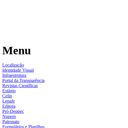
Menu
Localização
Identidade Visual
Infraestrutura
Portal da Transparência
Revistas Científicas
Estágio
Celin
Lepafe
Editora
Pró-Deppec
Nupem
Patronato
Formulários e Planilhas