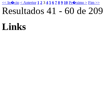
<< In�cio
< Anterior
1
2
3
4
5
6
7
8
9
10
Pr�ximo >
Fim >>
Resultados 41 - 60 de 209
Links