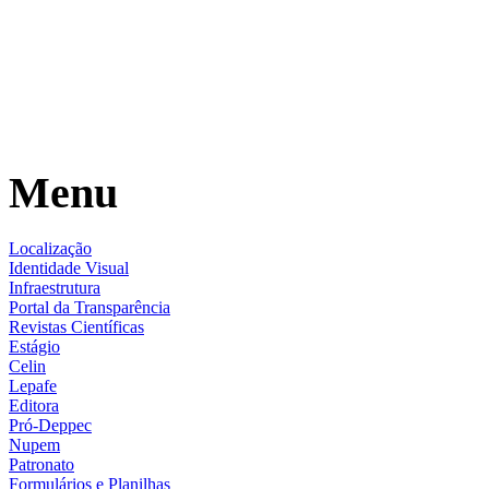
Menu
Localização
Identidade Visual
Infraestrutura
Portal da Transparência
Revistas Científicas
Estágio
Celin
Lepafe
Editora
Pró-Deppec
Nupem
Patronato
Formulários e Planilhas