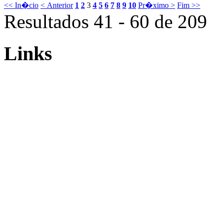
<< In�cio
< Anterior
1
2
3
4
5
6
7
8
9
10
Pr�ximo >
Fim >>
Resultados 41 - 60 de 209
Links