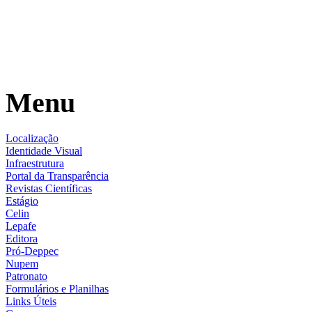
Menu
Localização
Identidade Visual
Infraestrutura
Portal da Transparência
Revistas Científicas
Estágio
Celin
Lepafe
Editora
Pró-Deppec
Nupem
Patronato
Formulários e Planilhas
Links Úteis