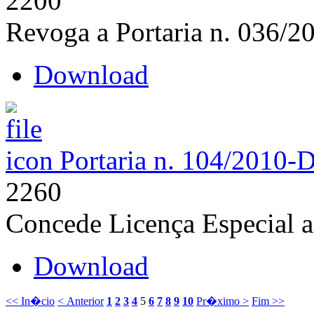
2200
Revoga a Portaria n. 036/2
Download
Portaria n. 104/2010-
2260
Concede Licença Especial 
Download
<< In�cio
< Anterior
1
2
3
4
5
6
7
8
9
10
Pr�ximo >
Fim >>