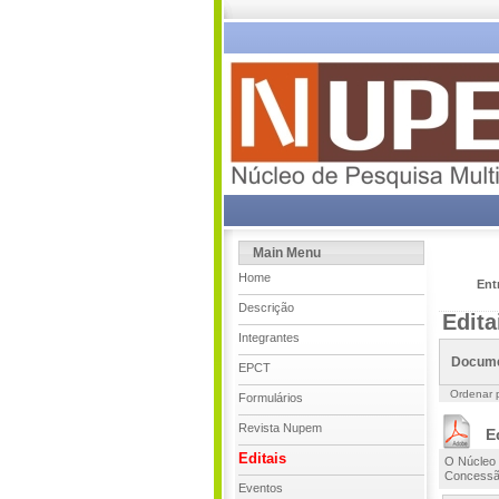
Main Menu
Home
Ent
Descrição
Edita
Integrantes
Docum
EPCT
Ordenar 
Formulários
Revista Nupem
E
Editais
O Núcleo d
Concessão
Eventos