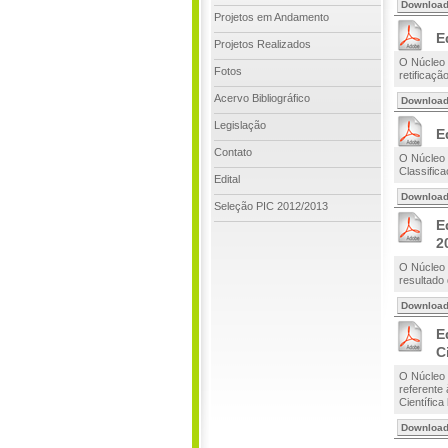
Downloa
Projetos em Andamento
E
Projetos Realizados
O Núcleo d
Fotos
retificaçã
Acervo Bibliográfico
Downloa
Legislação
E
Contato
O Núcleo d
Classifica
Edital
Downloa
Seleção PIC 2012/2013
E
2
O Núcleo d
resultado
Downloa
E
C
O Núcleo d
referente
Científica
Downloa