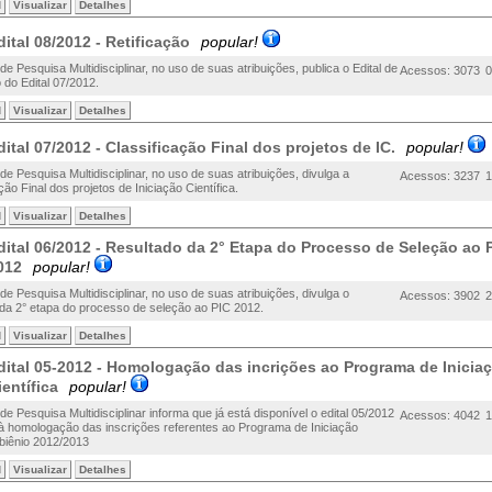
d
Visualizar
Detalhes
dital 08/2012 - Retificação
popular!
e Pesquisa Multidisciplinar, no uso de suas atribuições, publica o Edital de
Acessos: 3073
0
o do Edital 07/2012.
d
Visualizar
Detalhes
dital 07/2012 - Classificação Final dos projetos de IC.
popular!
e Pesquisa Multidisciplinar, no uso de suas atribuições, divulga a
Acessos: 3237
1
ção Final dos projetos de Iniciação Científica.
d
Visualizar
Detalhes
dital 06/2012 - Resultado da 2° Etapa do Processo de Seleção ao 
012
popular!
e Pesquisa Multidisciplinar, no uso de suas atribuições, divulga o
Acessos: 3902
2
 da 2° etapa do processo de seleção ao PIC 2012.
d
Visualizar
Detalhes
dital 05-2012 - Homologação das incrições ao Programa de Inicia
ientífica
popular!
e Pesquisa Multidisciplinar informa que já está disponível o edital 05/2012
Acessos: 4042
1
 à homologação das inscrições referentes ao Programa de Iniciação
 biênio 2012/2013
d
Visualizar
Detalhes