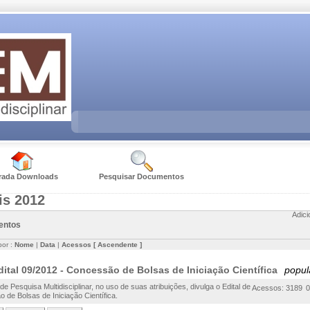
rada Downloads
Pesquisar Documentos
is 2012
Adic
entos
por :
Nome
|
Data
|
Acessos
[ Ascendente ]
dital 09/2012 - Concessão de Bolsas de Iniciação Científica
popul
e Pesquisa Multidisciplinar, no uso de suas atribuições, divulga o Edital de
Acessos: 3189
0
 de Bolsas de Iniciação Científica.