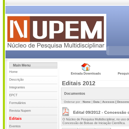
Main Menu
Home
Entrada Downloads
Pesqui
Descrição
Editais 2012
Integrantes
Documentos
EPCT
Ordenar por :
Nome
|
Data
|
Acessos
[ Descend
Formulários
Revista Nupem
Edital 09/2012 - Concessão d
Editais
O Núcleo de Pesquisa Multidisciplinar, no uso de
Concessão de Bolsas de Iniciação Científica.
Eventos