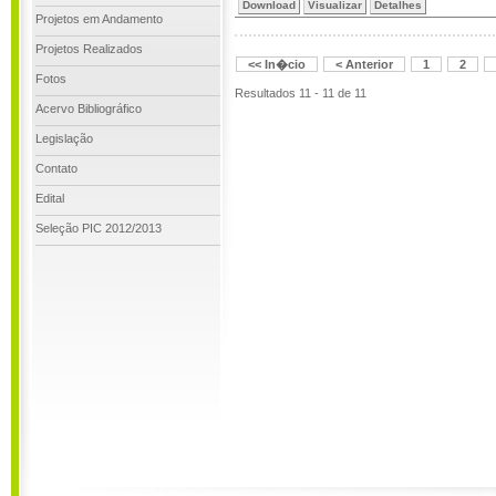
Download
Visualizar
Detalhes
Projetos em Andamento
Projetos Realizados
<< In�cio
< Anterior
1
2
Fotos
Resultados 11 - 11 de 11
Acervo Bibliográfico
Legislação
Contato
Edital
Seleção PIC 2012/2013