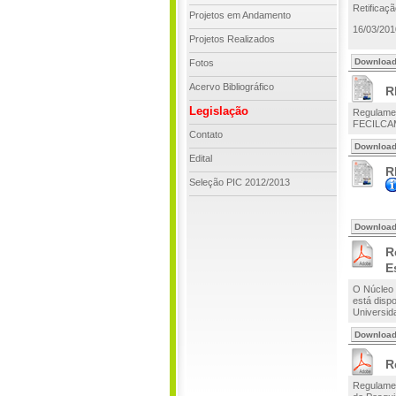
Retificaç
Projetos em Andamento
16/03/201
Projetos Realizados
Downloa
Fotos
Acervo Bibliográfico
R
Legislação
Regulamen
FECILCAM 
Contato
Downloa
Edital
R
Seleção PIC 2012/2013
Downloa
R
E
O Núcleo d
está disp
Universid
Downloa
R
Regulamen