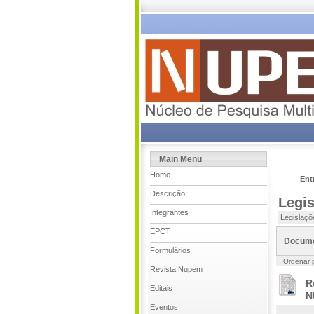
Main Menu
Home
Ent
Descrição
Legi
Integrantes
Legislaç
EPCT
Docum
Formulários
Ordenar 
Revista Nupem
R
Editais
N
Eventos