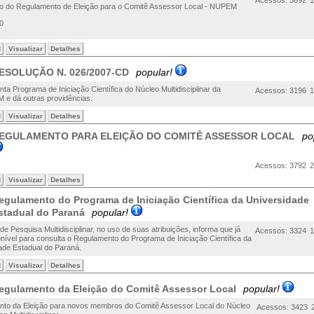
Acessos: 3692
1
ão do Regulamento de Eleição para o Comitê Assessor Local - NUPEM
0
d
Visualizar
Detalhes
ESOLUÇÃO N. 026/2007-CD
popular!
ta Programa de Iniciação Científica do Núcleo Multidisciplinar da
Acessos: 3196
1
e dá outras providências.
d
Visualizar
Detalhes
EGULAMENTO PARA ELEIÇÃO DO COMITÊ ASSESSOR LOCAL
po
Acessos: 3792
2
d
Visualizar
Detalhes
egulamento do Programa de Iniciação Científica da Universidade
stadual do Paraná
popular!
e Pesquisa Multidisciplinar, no uso de suas atribuições, informa que já
Acessos: 3324
1
onível
para consulta o Regulamento do Programa de Iniciação Científica da
ade Estadual do Paraná.
d
Visualizar
Detalhes
egulamento da Eleição do Comitê Assessor Local
popular!
to da Eleição para novos membros do Comitê Assessor Local do Núcleo
Acessos: 3423