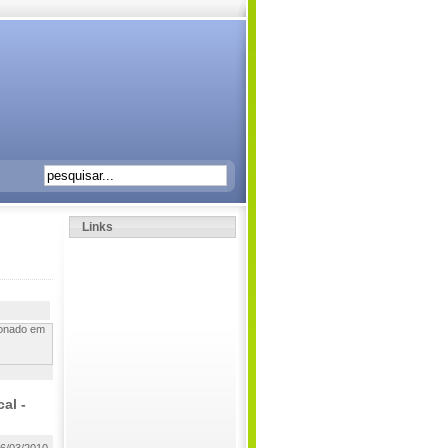
Links
ionado em
al -