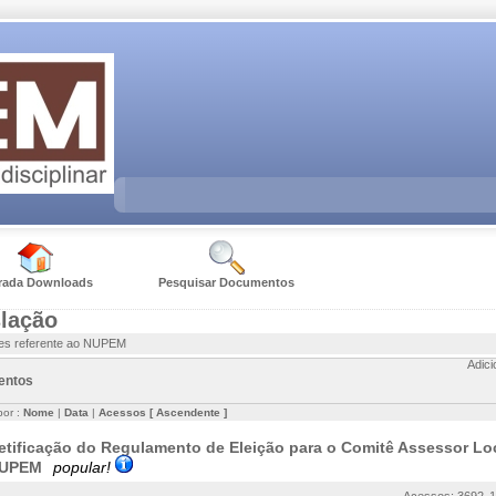
rada Downloads
Pesquisar Documentos
slação
ões referente ao NUPEM
Adic
entos
por :
Nome
|
Data
|
Acessos
[ Ascendente ]
etificação do Regulamento de Eleição para o Comitê Assessor Loc
UPEM
popular!