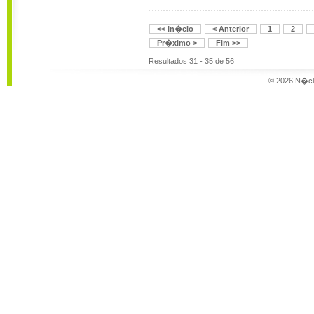
<< In�cio
< Anterior
1
2
Pr�ximo >
Fim >>
Resultados 31 - 35 de 56
© 2026 N�cle