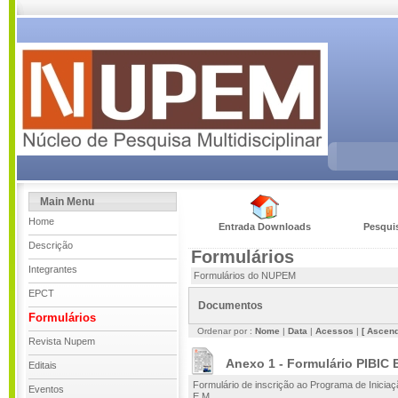
Main Menu
Home
Entrada Downloads
Pesqui
Descrição
Formulários
Integrantes
Formulários do NUPEM
EPCT
Documentos
Formulários
Ordenar por :
Nome
|
Data
|
Acessos
|
[ Ascend
Revista Nupem
Anexo 1 - Formulário PIBIC 
Editais
Formulário de inscrição ao Programa de Iniciaç
Eventos
E.M.