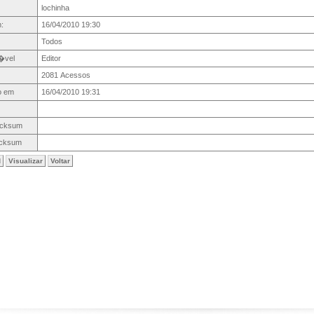
lochinha
:
16/04/2010 19:30
Todos
�vel
Editor
2081 Acessos
o em
16/04/2010 19:31
cksum
cksum
d
Visualizar
Voltar