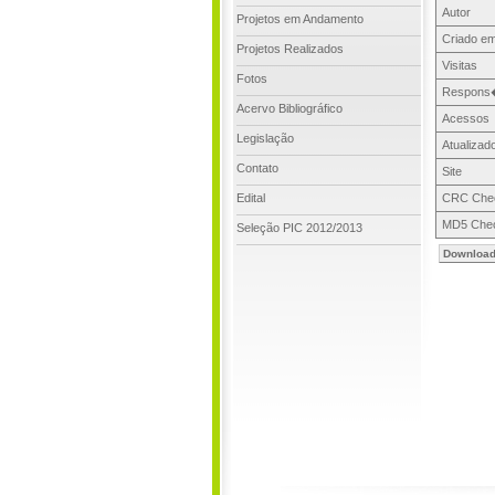
Autor
Projetos em Andamento
Criado em
Projetos Realizados
Visitas
Fotos
Respons
Acervo Bibliográfico
Acessos
Legislação
Atualizad
Contato
Site
Edital
CRC Che
MD5 Che
Seleção PIC 2012/2013
Downloa