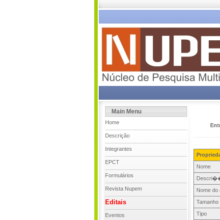
Main Menu
Home
Ent
Descrição
Integrantes
Propried
EPCT
Nome
Formulários
Descri�
Revista Nupem
Nome do 
Editais
Tamanho
Tipo
Eventos