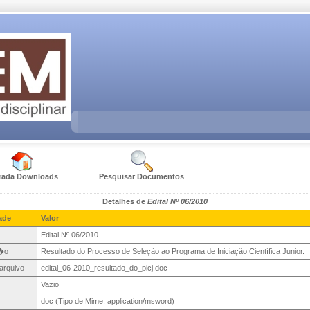
rada Downloads
Pesquisar Documentos
Detalhes de
Edital Nº 06/2010
ade
Valor
Edital Nº 06/2010
�o
Resultado do Processo de Seleção ao Programa de Iniciação Científica Junior.
arquivo
edital_06-2010_resultado_do_picj.doc
Vazio
doc (Tipo de Mime: application/msword)