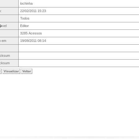
lochinha
:
22/02/2011 15:23
Todos
�vel
Editor
3285 Acessos
o em
19/09/2011 08:14
cksum
cksum
d
Visualizar
Voltar