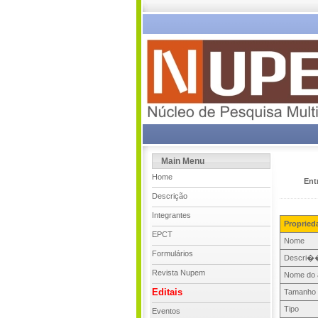
Main Menu
Home
Ent
Descrição
Integrantes
Propried
EPCT
Nome
Formulários
Descri�
Revista Nupem
Nome do 
Editais
Tamanho
Tipo
Eventos