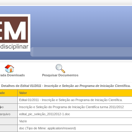
rada Downloads
Pesquisar Documentos
Detalhes de
Edital 01/2011 - Inscrição e Seleção ao Programa de Iniciação Científica.
ade
Valor
Edital 01/2011 - Inscrição e Seleção ao Programa de Iniciação Científica.
�o
Inscrição e Seleção do Programa de Iniciação Cientifíca turma 2011/2012
arquivo
edital_pic_seleção_20112012-1.doc
Vazio
doc (Tipo de Mime: application/msword)