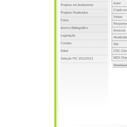
Autor
Projetos em Andamento
Criado em
Projetos Realizados
Visitas
Fotos
Respons
Acervo Bibliográfico
Acessos
Legislação
Atualizad
Contato
Site
Edital
CRC Che
MD5 Che
Seleção PIC 2012/2013
Downloa