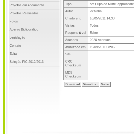
Tipo
pdf (Tipo de Mime: application/
Projetos em Andamento
Autor
lochinha
Projetos Realizados
Criado em:
16/05/2011 14:33
Fotos
Visitas
Todos
Acervo Bibliográfico
Respons�vel
Editor
Legislação
Acessos
2020 Acessos
Contato
Atualizado em
19/09/2011 08:06
Edital
Site
CRC
Seleção PIC 2012/2013
Checksum
MD5
Checksum
Download
Visualizar
Voltar