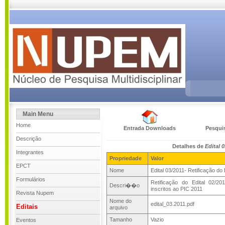
Main Menu
Home
Entrada Downloads
Pesqui
Descrição
Detalhes de
Edital 0
Integrantes
Propriedade
Valor
EPCT
Nome
Edital 03/2011- Retificação do 
Formulários
Retificação do Edital 02/2
Descri��o
inscritos ao PIC 2011
Revista Nupem
Nome do
edital_03.2011.pdf
Editais
arquivo
Tamanho
Vazio
Eventos