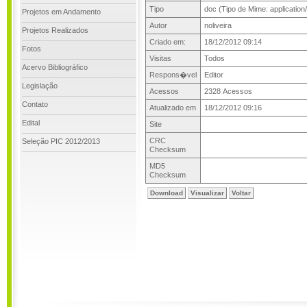
Tipo
doc (Tipo de Mime: applicatio
Projetos em Andamento
Autor
noliveira
Projetos Realizados
Criado em:
18/12/2012 09:14
Fotos
Visitas
Todos
Acervo Bibliográfico
Respons�vel
Editor
Legislação
Acessos
2328 Acessos
Contato
Atualizado em
18/12/2012 09:16
Edital
Site
CRC
Seleção PIC 2012/2013
Checksum
MD5
Checksum
Download
Visualizar
Voltar