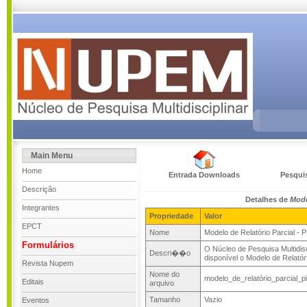
Main Menu
Home
Entrada Downloads
Pesqui
Descrição
Detalhes de
Model
Integrantes
Propriedade
Valor
EPCT
Nome
Modelo de Relatório Parcial - 
Formulários
O Núcleo de Pesquisa Multidisci
Descri��o
disponível o Modelo de Relatór
Revista Nupem
Nome do
modelo_de_relatório_parcial_
Editais
arquivo
Tamanho
Vazio
Eventos